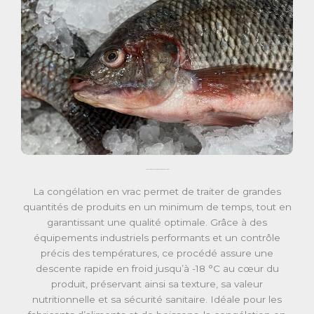
Une solution efficace pour les grands volumes
La congélation en vrac permet de traiter de grandes
quantités de produits en un minimum de temps, tout en
garantissant une qualité optimale. Grâce à des
équipements industriels performants et un contrôle
précis des températures, ce procédé assure une
descente rapide en froid jusqu’à -18 °C au cœur du
produit, préservant ainsi sa texture, sa valeur
nutritionnelle et sa sécurité sanitaire. Idéale pour les